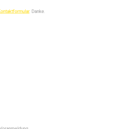
ontaktformular
. Danke.
e Voranmeldung