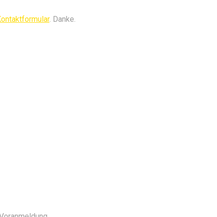
ontaktformular
. Danke.
e Voranmeldung