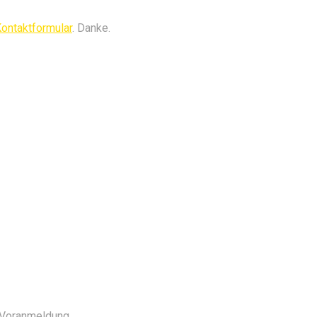
ontaktformular
. Danke.
e Voranmeldung