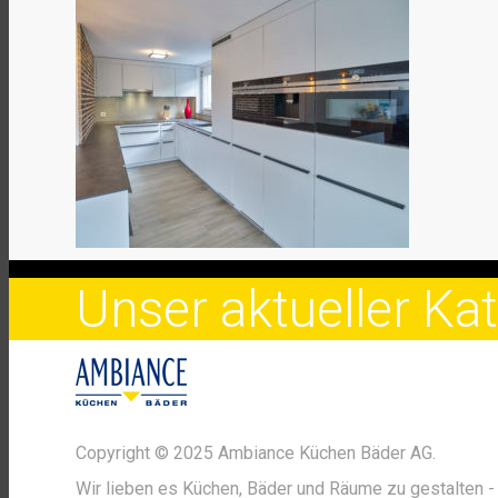
Unser aktueller K
Copyright © 2025 Ambiance Küchen Bäder AG.
Wir lieben es Küchen, Bäder und Räume zu gestalten - 